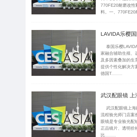
770FE20耐磨
料。一、770FE20耐磨.
黄州资讯网
LAVIDA乐樱
泰国乐樱LAVIDA
家融合辅助生殖、
及多因素叠加的生
提供个性化解决方案
德国T.........
黄州资讯网
武汉配眼镜 上
武汉配眼镜上海配
流程验光师门店案例新闻
眼镜是专业验光配
正品镜片、透明价格
比.........