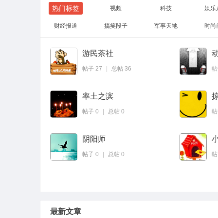
热门标签
视频
科技
娱乐
财经报道
搞笑段子
军事天地
时尚
游民茶社
微博
QQ
帖子
27
|
总帖
36
率土之滨
帖子
0
|
总帖
0
阴阳师
帖子
0
|
总帖
0
最新文章