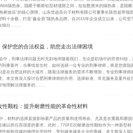
PA66隔热条。隐匿于断桥铝型材缝隙之间，短短数厘米的隔热条，是阻断
“热桥效应”的核心屏障。山东世超高分子材料有限公司董事长陈世超带领
料十余载，打造“鑫金鼎”隔热条品牌。自2015年企业成立以来，公司坚
........
发表于 2026-08-08
630
：保护您的合法权益，助您走出法律困境
中，刑事法律问题无时无刻地伴随着我们，无论是职场中的劳资纠纷，
的刑事案件，当事情发生时，如何选择一位专业的刑事律师，将是您摆脱
别是在合肥这样的大城市，随着法律服务的需求不断增加，专业刑事律师
要。本文将深入探讨合肥刑事律师的作用、选择标准、常见服务及案件处
解法律服务的.........
发表于 2026-08-08
630
耐磨改性颗粒：提升耐磨性能的革命性材料
，材料的选择直接影响着产品的质量和使用寿命。尤其是在重载和磨损
难以胜任高强度的要求。此时，770FE20耐磨改性颗粒作为一种新型材
磨性能和优越的物理化学特性，受到越来越多企业的青睐。本文将深入探