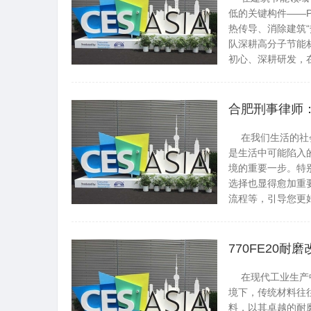
低的关键构件——
热传导、消除建筑
队深耕高分子节能材
初心、深耕研发，在细分.
黄州资讯网
合肥刑事律师
在我们生活的社会
是生活中可能陷入
境的重要一步。特
选择也显得愈加重
流程等，引导您更好地理
黄州资讯网
770FE20
在现代工业生产中
境下，传统材料往往
料，以其卓越的耐