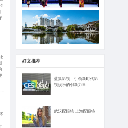
冷
团
守
7
还
好文推荐
困
的
理
蓝狐影视：引领新时代影
视娱乐的创新力量
7
武汉配眼镜 上海配眼镜
环
讨