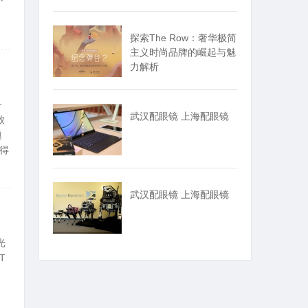
探索The Row：奢华极简
7
主义时尚品牌的崛起与魅
力解析
一
武汉配眼镜 上海配眼镜
败
题
得
7
武汉配眼镜 上海配眼镜
光
T
、