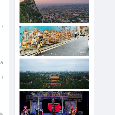
7
约
7
超
高