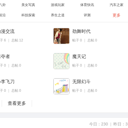
八卦
美女写真
游戏玩家
体育快讯
汽车之家
更多
前沿
科技探索
养生之道
评测
动漫交流
劲舞时代
帖子
6
|
总帖
12
帖子
0
|
总帖
0
掠夺者
魔天记
帖子
0
|
总帖
0
帖子
0
|
总帖
0
小李飞刀
无限幻斗
帖子
0
|
总帖
0
帖子
0
|
总帖
0
查看更多
今日：
230
|
昨日：
3