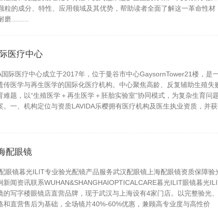
改性颗粒的成分、特性、应用领域及其优势，帮助读者全面了解这一革命性材
........
发表于 2026-08-08
630
国际医疗中心
国际医疗中心成立于2017年，位于曼谷市中心GaysornTower21楼，是
遗传医学与再生医学的国际化医疗机构。中心聚焦高龄、反复辅助生殖失
育难题，以“生殖医学＋再生医学＋胚胎实验室”协同模式，为复杂生育问
。一、机构定位与资质LAVIDA乐樱拥有医疗机构及医生执业资质，并获
发表于 2026-08-07
630
海配眼镜
眼镜暮光ILIT专业验光配镜产品服务武汉配眼镜上海配眼镜资质保障验
资讯联系WUHAN&SHANGHAIOPTICALCARE暮光ILIT眼镜暮光ILI
镜的写字楼眼镜店直营品牌，现于武汉与上海设有4家门店。以完整验光
和直营售后为基础，全场镜片40%-60%优惠，兼顾高专业度与高性价