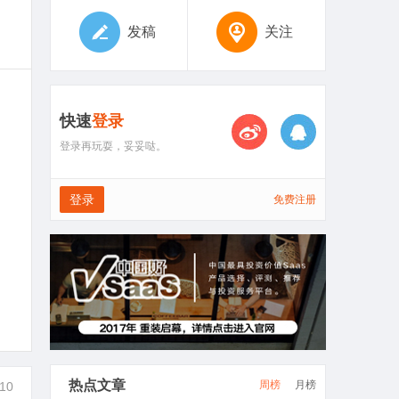
发稿
关注
快速
登录
登录再玩耍，妥妥哒。
登录
免费注册
热点文章
周榜
月榜
10