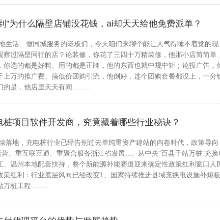
到”为什么隔壁店铺没花钱，ai却天天给他免费派单？
生活、做同城服务的老板们，今天咱们来聊个能让人气得睡不着觉的现
观察过隔壁同行的店？论装修，你花了三四十万精装修，他那小店简简单
，你选的都是好料、用的都是正牌，他的东西也就中规中矩；论投广告，
千上万的推广费、搞低价团购引流，他倒好，连个团购套餐都没上，一分
，他店里天天有同.........
发表于 2026-08-08
630
电桩项目软件开发商，究竟藏着哪些行业秘诀？
落地，充电桩行业已经告别过去单纯重资产建站的内卷时代，政策导向
运营、重互联互通、重聚合服务浙江省发展...。从中央“百县千站万桩”充换
江、温州本地配套扶持，整个新能源补能赛道迎来确定性政策红利窗口人
政策红利：行业底层风向已经改变1、国家持续推进县域充换电设施补短
程.........
发表于 2026-08-08
630