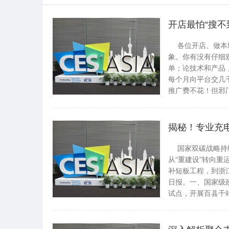
开店最怕“搜不
各位开店、做本地
象。你有没有仔细
单；论技术和产品
每个月向平台交几
推广费不花！但邪门的是
黄州资讯网
揭秘！专业充
国家双碳战略持续
从“重建设”转向重
补短板工程，到浙
日报。一、国家级
试点，开展百县千站万桩工
黄州资讯网