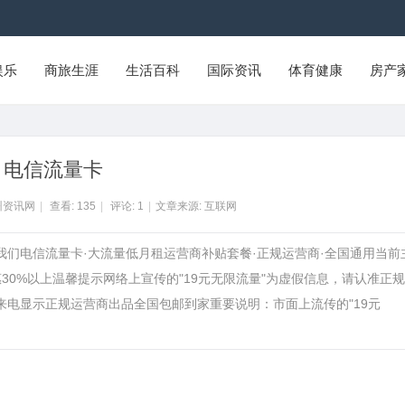
娱乐
商旅生涯
生活百科
国际资讯
体育健康
房产
电信流量卡
州资讯网
|
查看:
135
|
评论:
1
|
文章来源: 互联网
我们电信流量卡·大流量低月租运营商补贴套餐·正规运营商·全国通用当前
30%以上温馨提示网络上宣传的"19元无限流量"为虚假信息，请认准正
费来电显示正规运营商出品全国包邮到家重要说明：市面上流传的"19元