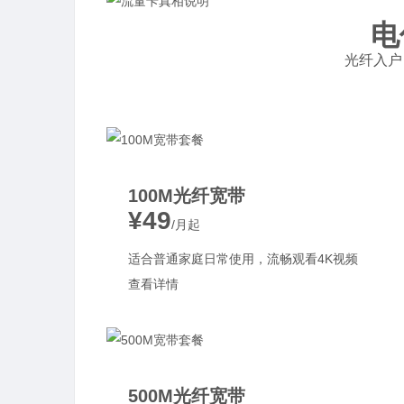
电
光纤入户 
100M光纤宽带
¥49
/月起
适合普通家庭日常使用，流畅观看4K视频
查看详情
500M光纤宽带