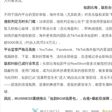
入付诸东流。
短剧出海，版权合
不同于国内平台的宽松审核，海外市场（尤其欧美）对音乐版权采取“
侵权判定无时长门槛：
法律层面，侵权判定核心在于“是否使用受版权
取几秒核心旋律，且用于商业分发（含出海盈利），即构成侵权。法院
知情仍被判侵权赔偿；海外更有国内团队在TikTok发布短剧时，使用
赔5000美元（约合人民币3.6万元）。
平台监管严格且高效：
YouTube、Facebook、TikTok海外
视频静音、下架，重则封禁账号、冻结全部收益，且违规记录会影响
版权纠纷已成行业常态：
头部出海短剧平台ReelShort曾多次被指
隐蔽性强、使用门槛低，成为比剧本抄袭更高发的侵权类型，被多家
与此同时，短剧已从“流量野蛮生长”进入“精品化出海”新阶段，音乐
——甜宠的浪漫氛围、逆袭的爽感节奏、悬疑的紧张张力，都需专属B
键。
因此，MUSINESS重磅推出「短剧BGM场景包」，合规+爆款双保障