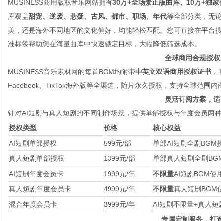
MUSINESS商用版权音乐网站拥有
30万+全场景正版曲库、10万+独
库覆盖
甜宠、逆袭、悬疑、古风、都市、职场、年代
等全部分类，无
美，还是海外不同地区的文化偏好，均能轻松匹配。您可直接在平台搜
准标签帮助您在海量曲库中快速锁定目标，大幅降低筛选成本。
全球商用合规授权
MUSINESS音乐素材网的每首BGM均附带
中英文双语商用授权证书
，
Facebook、TikTok海外版等全渠道，随片永久授权，支持全球
灵活订阅方案，适
针对AI短剧与真人短剧的不同制作场景，提供单部授权与年度会员两
授权类型
价格
核心权益
AI短剧单部授权
599元/部
单部AI短剧全剧BGM
真人短剧单部授权
1399元/部
单部真人短剧全剧BG
AI短剧年度会员卡
1999元/年
不限量
AI短剧BGM使
真人短剧年度会员卡
4999元/年
不限量
真人短剧BGM
混合年度会员卡
3999元/年
AI短剧不限量+真人短
专属定制服务，打