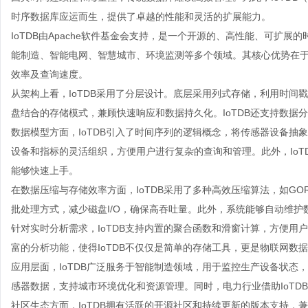
时序数据库应运而生，提供了卓越的性能和灵活的扩展能力。
IoTDB由Apache软件基金会支持，是一个开源的、高性能、可扩
能制造、智能电网、智慧城市、环境监测等多个领域。其核心优势在
效率及查询速度。
从架构上看，IoTDB采用了分层设计。底层采用列式存储，利用时间
盘结合的存储模式，兼顾快速响应和数据持久化。IoTDB还支持数据
数据模型方面，IoTDB引入了时间序列的逻辑概念，将传感器设备抽
设备和指标的灵活组织，方便用户进行复杂的查询和管理。此外，IoT
能够快速上手。
在数据压缩与存储效率方面，IoTDB采用了多种高效压缩算法，如GO
批处理方式，减少磁盘I/O，确保高吞吐量。此外，系统能够自动维
针对实时分析需求，IoTDB支持内置的聚合函数和滑窗计算，方便用
富的分析功能，使得IoTDB不仅仅是简单的存储工具，更是物联网数
应用层面，IoTDB广泛服务于智能制造领域，用于监控生产设备状态，
感器数据，支持城市环境优化和资源管理。同时，电力行业借助IoTD
社区生态方面，IoTDB拥有活跃的开源社区和持续更新的版本支持，兼