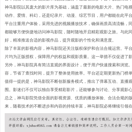
神马影院以其庞大的影片库为基础，涵盖了最新的电影大片、热门电
动作、爱情、科幻，还是纪录片、动漫、综艺节目，用户都能在此平
平台注重用户体验，采用先进的视频播放技术，确保画质高清流畅，
都能够方便快捷地访问神马影院，随时随地开启精彩观影之旅。与此
好，精准推送合适的影视作品，提升观影的个性化和满意度。
除了丰富的影视内容，神马影院还关注版权保护和合法合规运营。平
片均为正版授权，保障用户的权益和观影质量。这一举措不仅促进了
另外，神马影院具有简洁直观的界面设计，便于用户快速搜索和浏览
容，节省了查找时间，提升了整体使用效率。平台还定期更新热门榜
值得一提的是，神马影院不断创新服务模式，推出了弹幕互动、直播
围。影迷们不仅可以独自享受精彩影片，还能够参与讨论、分享观影
总之，神马影院凭借全面的影视资源、优质的播放体验、合法合规的
来，随着技术的不断进步和内容的持续丰富，神马影院必将继续引领