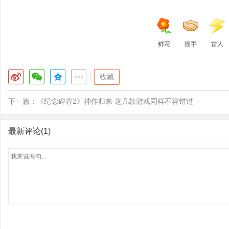
鲜花
握手
雷人
|
收藏
下一篇：
《纪念碑谷2》神作归来 这几款游戏同样不容错过
最新评论(1)